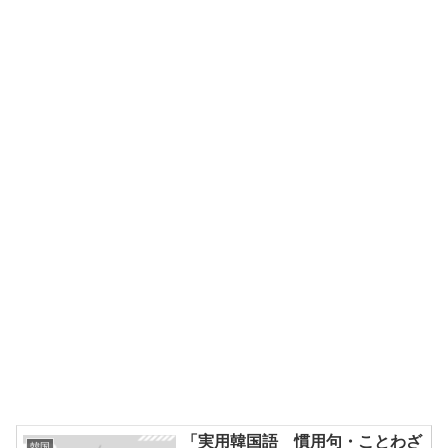
「実用韓国語 慣用句・ことわざ
韓国