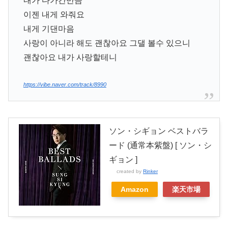
내가 다가간만큼
이젠 내게 와줘요
내게 기댄마음
사랑이 아니라 해도 괜찮아요 그댈 볼수 있으니
괜찮아요 내가 사랑할테니
https://vibe.naver.com/track/8990
ソン・シギョン ベストバラ
ード (通常本紫盤) [ ソン・シ
ギョン ]
created by
Rinker
Amazon
楽天市場