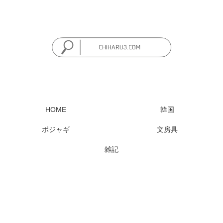
HOME
韓国
ポジャギ
文房具
雑記