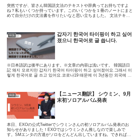
突然ですが、皆さん韓国語文法のテキストや辞典ってお持ちですよ
ね？私もいくつか持っています。このいくつかを１冊のノートにまと
めて自分だけの文法書を作りたいなと思い立ちました。 文法テキス
トと文法辞典 私が持っている文法関係の本は...
갑자기 한국어 타이핑이 하고 싶어
韓国
졌으니 한국어로 글 씁니다.
※日本語訳は後半にあります。※文章の内容は浅いです。 韓国語日
記 왜지 모르지만 갑자기 한국어 타이핑이 하고 싶어졌어요.그래서 이
렇게 한국어로 글 쓰고 있어요.코로나19 때문에 이 3년동안 외국에 못
갔잖아요?...
【ニュース翻訳】 シウミン、9月
韓国
末初ソロアルバム発表
本日、EXOの公式Twitterでシウミンさんの初ソロアルバム発表のお
知らせがありました！EXOではシウミンさん推しなので楽しみで
す。SMエンタの方達がソロをどんどん出していますね。できればグ
ループ活動が見たいですが、ソロも楽しみです。そ...