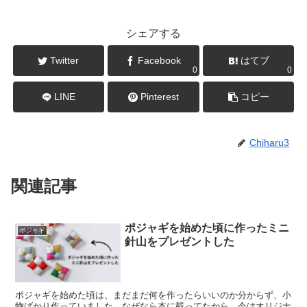
シェアする
Twitter
Facebook
はてブ
0
0
LINE
Pinterest
コピー
Chiharu3
関連記事
ポジャギを始めた頃に作ったミニ
ポジャギ
針山をプレゼントした
ポジャギを始めた頃は、まだまだ何を作ったらいいのか分からず、小
物ばかり作っていました。なぜなら本に載ってたから。今はオリジナ