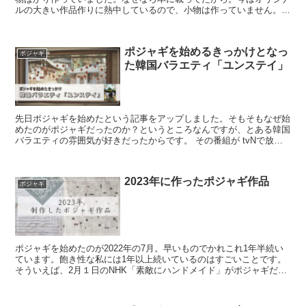
ルの大きい作品作りに熱中しているので、小物は作っていません。そ
んな初期の小物を欲しいと言ってくれる心優しい職場の方...
ポジャギを始めるきっかけとなっ
ポジャギ
た韓国バラエティ「ユンステイ」
先日ポジャギを始めたという記事をアップしました。そもそもなぜ始
めたのがポジャギだったのか？というところなんですが、とある韓国
バラエティの雰囲気が好きだったからです。 その番組が tvNで放送
されていた「윤스테이（ユンステ...
2023年に作ったポジャギ作品
ポジャギ
ポジャギを始めたのが2022年の7月。早いものでかれこれ1年半続い
ています。飽き性な私には1年以上続いているのはすごいことです。
そういえば、2月１日のNHK「素敵にハンドメイド」がポジャギだっ
たので、録画して見ました。（番組HP→こちら）...