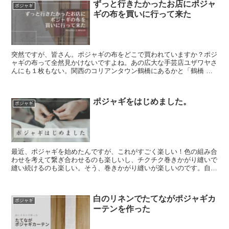
ずっと行きたかったお店にポジャ
ポジャギ
ギの布を買いに行って来た
突然ですが、皆さん。ポジャギの布をどこで買われていますか？ポジ
ャギの布って全然見かけないですよね。あの広大な手芸店ユザワヤさ
んにも１枚もない。関西のコリアンタウン鶴橋にあるかと「鶴橋 ポ
ジャギ 布」で検索しても、これといった情報は出てきま...
ポジャギをはじめました。
ポジャギ
最近、ポジャギを始めたんですが、これがすごく楽しい！色の組み合
わせを考えて繋ぎ合わせるのも楽しいし、チクチク巻きかがり縫いで
縫い続けるのも楽しい。そう、巻きかがり縫いが楽しいのです。自分
がこんなに巻き掛かり縫いが好きだったなんて。ポジャギ...
白のリネンでたてながポジャギカ
ポジャギ
ーテンを作った