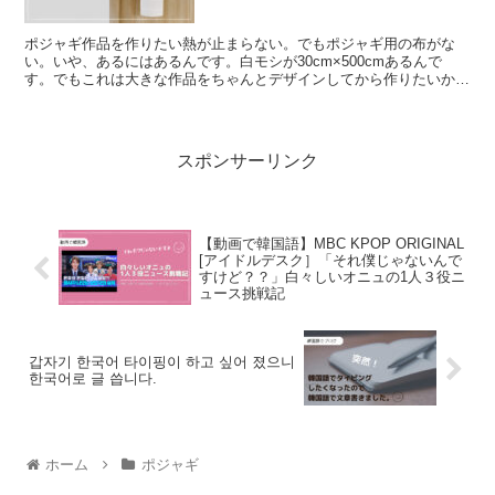
ポジャギ作品を作りたい熱が止まらない。でもポジャギ用の布がな
い。いや、あるにはあるんです。白モシが30cm×500cmあるんで
す。でもこれは大きな作品をちゃんとデザインしてから作りたいから
まだ開封したくないのです。完成期間が短くて達成感の...
スポンサーリンク
【動画で韓国語】MBC KPOP ORIGINAL
[アイドルデスク］「それ僕じゃないんで
すけど？？」白々しいオニュの1人３役ニ
ュース挑戦記
갑자기 한국어 타이핑이 하고 싶어 졌으니
한국어로 글 씁니다.
ホーム
ポジャギ