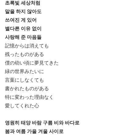
초록빛 세상처럼
말을 하지 않아도
쓰여진 게 있어
별다른 이유 없이
사랑해 준 마음들
記憶からは消えても
残ったものがある
僕の幼い頃に夢見てきた
緑の世界みたいに
言葉にしなくても
書かれたものがある
特に変わった理由なく
愛してくれた心
영원히 태양 바람 구름 비와 바다로
봄과 여름 가을 겨울 사이로