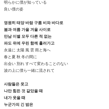
明らかに僕が知っている
良い僕の姿
영원히 태양 바람 구름 비와 바다로
봄과 여름 가을 겨울 사이로
만남 이별 모두 다른 적 없는
파도 위에 우린 함께 흘러가고
永遠に 太陽 風 雲 雨と海へ
春と夏 秋 冬の間に
出会い 別れ すべて変わることのない
波の上に僕ら一緒に流されて
사람들은 웃고
나만 힘든 것 같았을 때
내가 웃을 때
누군가의 긴 밤은