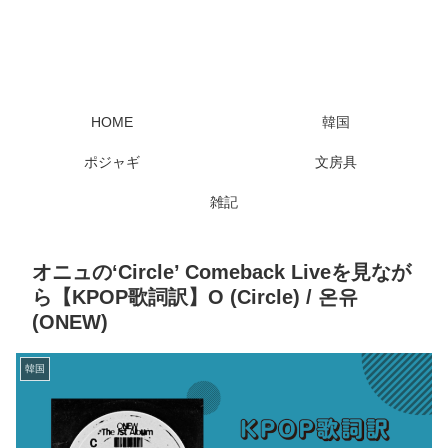
HOME
韓国
ポジャギ
文房具
雑記
オニュの‘Circle’ Comeback Liveを見なが
ら【KPOP歌詞訳】O (Circle) / 온유
(ONEW)
韓国