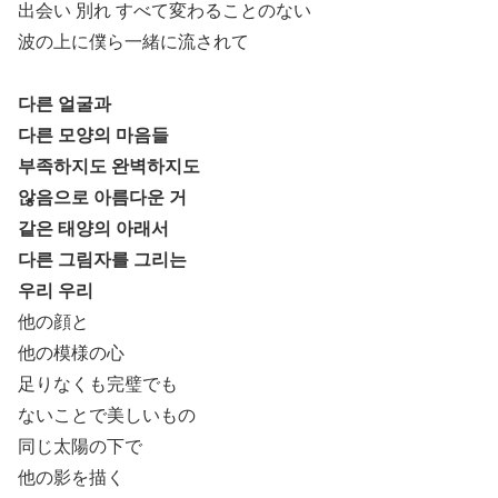
出会い 別れ すべて変わることのない
波の上に僕ら一緒に流されて
다른 얼굴과
다른 모양의 마음들
부족하지도 완벽하지도
않음으로 아름다운 거
같은 태양의 아래서
다른 그림자를 그리는
우리 우리
他の顔と
他の模様の心
足りなくも完璧でも
ないことで美しいもの
同じ太陽の下で
他の影を描く