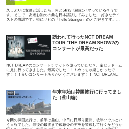
久しぶりに友達と話したら、何とStray Kidsにハマっているそうで
す。そこで、友達お勧めの曲を日本語訳してみました。 好きなテイ
ストの曲調です。特にサビの「Hello Stranger」のとこ好きです。歌
詞訳はYouTube動画...
誘われて行ったNCT DREAM
韓国
TOUR ‘THE DREAM SHOW2の
コンサートが最高だった
NCT DREAMのコンサートチケットを譲っていただき、京セラドーム
に見に行ってきました。最高でした！！！めっちゃ楽しかったで
す！！！良いコンサートありがとうございます！！ NCT DREAM
TOUR 'THE DREAM...
年末年始は韓国旅行に行ってまし
韓国
た（釜山編）
今回の韓国旅行は、前半は釜山、中日に日帰り慶州、後半ソウルとい
う日程でした。最後の最後まで戒厳令のデモを警戒して行くかどうか