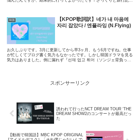
悩んだんですが、結果的に行ってよかったです！ざっくりと旅行記を
残そうと思います。遅いけどね。記憶も曖昧なとこあるけ...
【KPOP歌詞訳】네가 내 마음에
韓国
자리 잡았다 / 엔플라잉 (N.Flying)
お久しぶりです。3月に更新してから早3ヶ月、もう6月ですね。仕事
が忙しくてブログ書く気力もなかったです。しかし韓国ドラマを見る
気力はありました。例に漏れず『선재 업고 튀어（ソンジェ背負って
走れ）』にハマっておりました。いやあ、良かったで...
スポンサーリンク
誘われて行ったNCT DREAM TOUR ‘THE
DREAM SHOW2のコンサートが最高だっ
た
【動画で韓国語】MBC KPOP ORIGINAL
[アイドルデスク］「それ僕じゃないんで