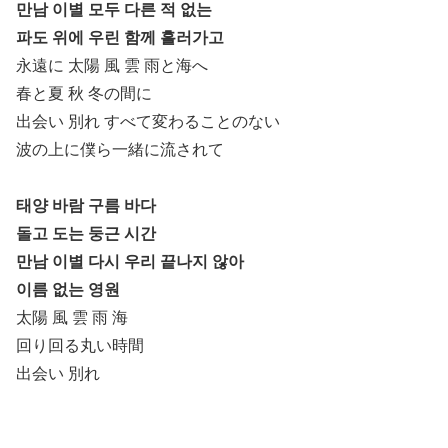
만남 이별 모두 다른 적 없는
파도 위에 우린 함께 흘러가고
永遠に 太陽 風 雲 雨と海へ
春と夏 秋 冬の間に
出会い 別れ すべて変わることのない
波の上に僕ら一緒に流されて
태양 바람 구름 바다
돌고 도는 둥근 시간
만남 이별 다시 우리 끝나지 않아
이름 없는 영원
太陽 風 雲 雨 海
回り回る丸い時間
出会い 別れ