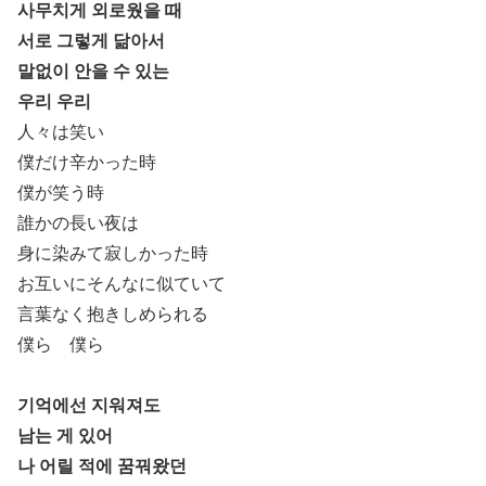
사무치게 외로웠을 때
서로 그렇게 닮아서
말없이 안을 수 있는
우리 우리
人々は笑い
僕だけ辛かった時
僕が笑う時
誰かの長い夜は
身に染みて寂しかった時
お互いにそんなに似ていて
言葉なく抱きしめられる
僕ら 僕ら
기억에선 지워져도
남는 게 있어
나 어릴 적에 꿈꿔왔던